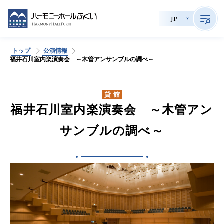
JP
トップ
公演情報
>
福井石川室内楽演奏会 ～木管アンサンブルの調べ～
サイト内検索
貸館
福井石川室内楽演奏会 ～木管アン
公演情報
サンブルの調べ～
チケット購入
会員制度
貸館利用
施設案内
育成事業