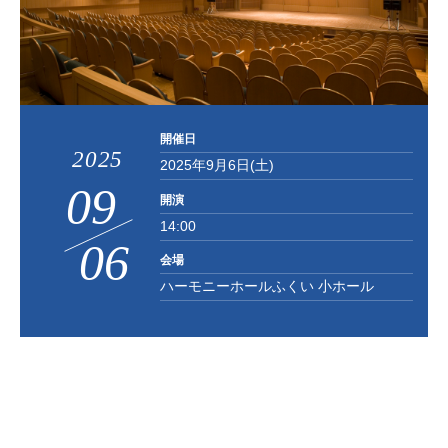
お知らせ
お問い合わせ
開催日
2025
2025年9月6日(土)
09
開演
14:00
06
/
会場
ハーモニーホールふくい 小ホール
会場
小ホール
年齢
小学生以上