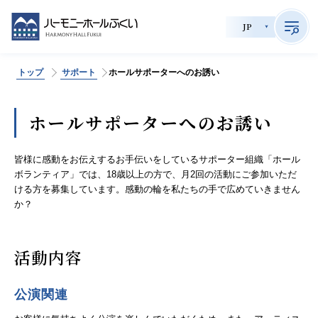
JP
トップ
サポート
ホールサポーターへのお誘い
>
サイト内検索
ホールサポーターへのお誘い
公演情報
皆様に感動をお伝えするお手伝いをしているサポーター組織「ホール
ボランティア」では、18歳以上の方で、月2回の活動にご参加いただ
チケット購入
ける方を募集しています。感動の輪を私たちの手で広めていきません
か？
会員制度
活動内容
貸館利用
施設案内
公演関連
育成事業