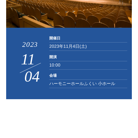
お知らせ
お問い合わせ
開催日
2023
2023年11月4日(土)
11
開演
10:00
04
/
会場
ハーモニーホールふくい 小ホール
会場
小ホール
ジャンル
吹奏楽