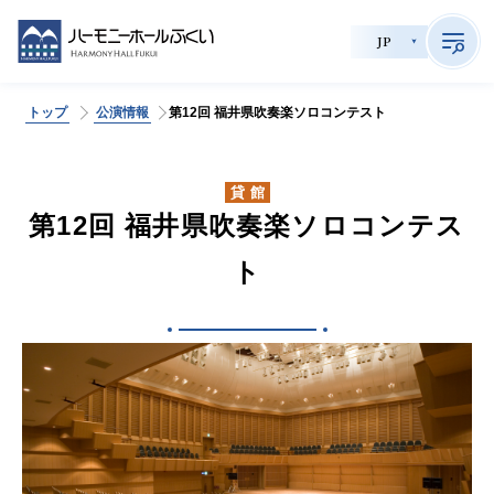
JP
トップ
公演情報
第12回 福井県吹奏楽ソロコンテスト
>
サイト内検索
貸館
第12回 福井県吹奏楽ソロコンテス
公演情報
ト
チケット購入
会員制度
貸館利用
施設案内
育成事業