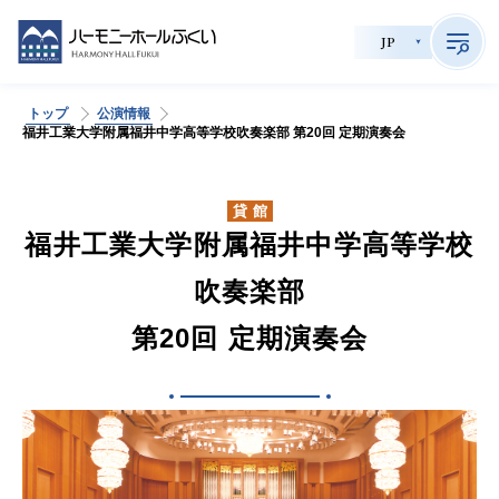
JP
トップ
公演情報
>
福井工業大学附属福井中学高等学校吹奏楽部 第20回 定期演奏会
サイト内検索
貸館
福井工業大学附属福井中学高等学校
公演情報
吹奏楽部
チケット購入
第20回 定期演奏会
会員制度
貸館利用
施設案内
育成事業