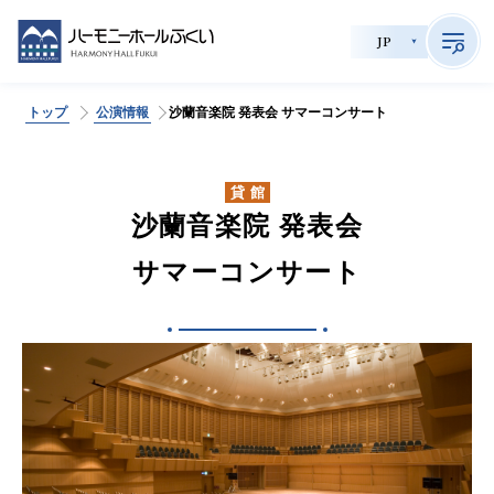
JP
トップ
公演情報
沙蘭音楽院 発表会 サマーコンサート
>
サイト内検索
貸館
沙蘭音楽院 発表会
公演情報
サマーコンサート
チケット購入
会員制度
貸館利用
施設案内
育成事業