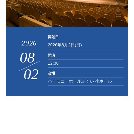
お知らせ
お問い合わせ
開催日
2026
2026年8月2日(日)
08
開演
12:30
02
/
会場
ハーモニーホールふくい 小ホール
会場
小ホール
年齢
0歳 、 1歳 、 2歳 、 3歳 、 4歳 、 5歳 、 6歳 、 小