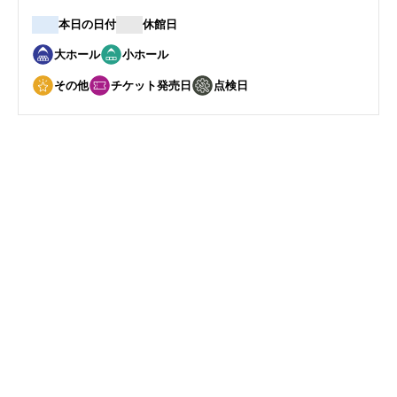
本日の日付
休館日
大ホール
小ホール
その他
チケット発売日
点検日
10
19
月
日
Organ 20th Anniversary みんな
で楽しむハーモニー オルガン・
ミニコンサート
開催日
2024年10月19日(土)
開演
14：00
会場
ハーモニーホールふく