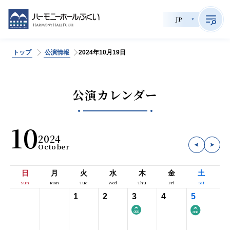
JP
トップ
公演情報
2024年10月19日
>
サイト内検索
公演カレンダー
公演情報
10
2024
チケット購入
会員制度
日
月
火
水
木
金
土
貸館利用
1
2
3
4
5
施設案内
育成事業