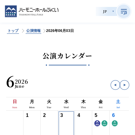
JP
トップ
公演情報
2026年06月03日
>
サイト内検索
公演カレンダー
公演情報
6
2026
チケット購入
会員制度
日
月
火
水
木
金
土
貸館利用
1
2
3
4
5
6
施設案内
育成事業