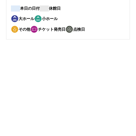
本日の日付
休館日
大ホール
小ホール
その他
チケット発売日
点検日
6
3
月
日
公演情報はありません