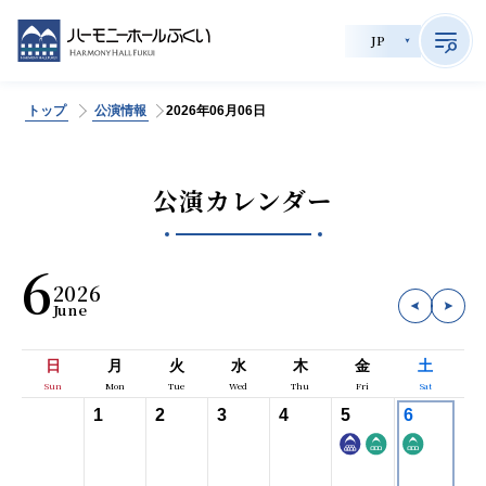
JP
トップ
公演情報
2026年06月06日
>
サイト内検索
公演カレンダー
公演情報
6
2026
チケット購入
会員制度
日
月
火
水
木
金
土
貸館利用
1
2
3
4
5
6
施設案内
育成事業