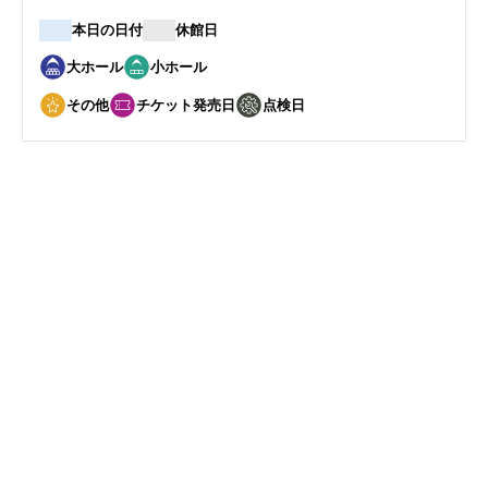
本日の日付
休館日
大ホール
小ホール
その他
チケット発売日
点検日
6
6
月
日
第31回 Little Pianist Concert
開催日
2026年6月6日(土)
開演
1２:30
会場
ハーモニーホールふく
い 小ホール
詳しく見る