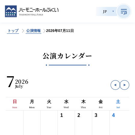
JP
トップ
公演情報
2026年07月11日
>
サイト内検索
公演カレンダー
公演情報
7
2026
チケット購入
会員制度
日
月
火
水
木
金
土
貸館利用
1
2
3
4
施設案内
育成事業