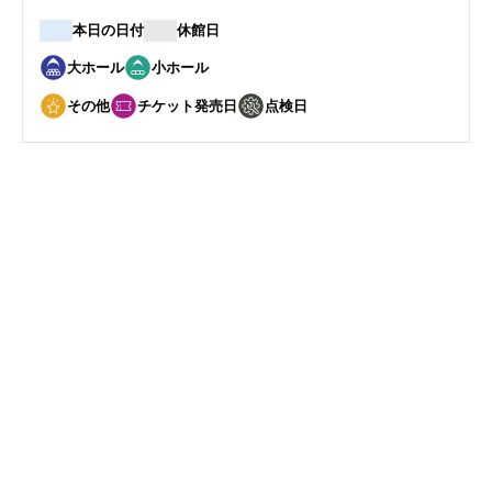
本日の日付
休館日
大ホール
小ホール
その他
チケット発売日
点検日
7
11
月
日
Voctave ヴォクターヴ 夢の国のヴ
ォイス・オーケストラ
開催日
2026年7月11日(土)
開演
15:00
会場
ハーモニーホールふく
い 大ホール