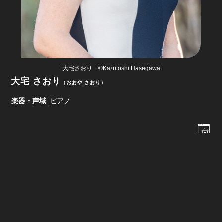
大宅さおり ©Kazutoshi Hasegawa
大宅 さおり
おおや さおり
楽器・声域
ピアノ
在住
福井市
出身
東京都
最終学歴
桐朋学園大学 音楽学部ピアノ専攻
ブリュッセル王立音楽院 修士課程修了