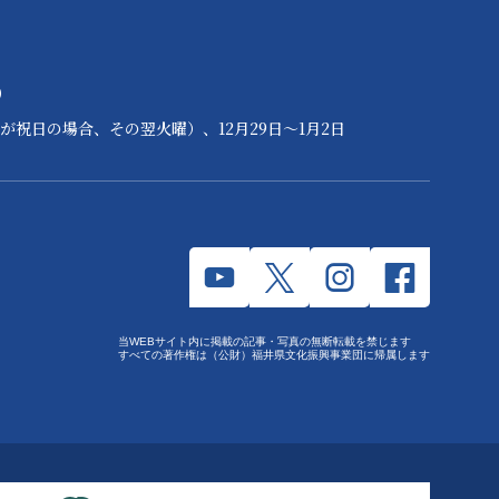
）
が祝日の場合、その翌火曜）、12月29日～1月2日
当WEBサイト内に掲載の記事・写真の無断転載を禁じます
すべての著作権は（公財）福井県文化振興事業団に帰属します