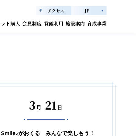
アクセス
JP
ケット購入
会員制度
貸館利用
施設案内
育成事業
3
21
月
日
Smile♪がおくる みんなで楽しもう！