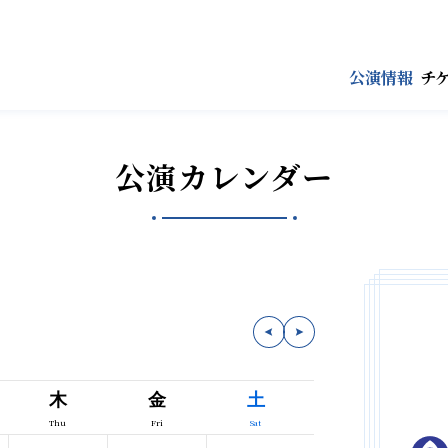
公演情報
チ
公演カレンダー
木
金
土