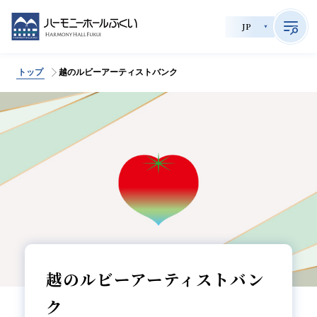
JP
トップ
越のルビーアーティストバンク
>
サイト内検索
公演情報
チケット購入
会員制度
貸館利用
越のルビーアーティストバン
施設案内
ク
育成事業