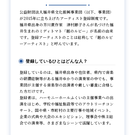
公益財団法人福井県文化振興事業団（以下、事業団）
が2015年に立ち上げたアーティスト登録制度です。
お知らせ
福井県出身の芥川賞作家 津村節子さんが名づけた福
井生まれのミディトマト「越のルビー」が名前の由来
お問い合わせ
です。登録アーティストのことは総称して「越のルビ
ーアーティスト」と呼んでいます。
登録しているひとはどんな人？
登録しているのは、福井県出身や在住者、県内で音楽
の研鑽経験等がある福井ゆかりの演奏家の中でも、事
業団が主催する音楽祭の出演者や厳しい審査に合格し
た方だけです。
登録者は、ハーモニーホールふくいの主催事業への出
演をはじめ、学校や福祉施設等でのアウトリーチコン
サート、国や県・市町村の主要行事や地域イベント、
企業の式典や大会のエキシビション、理事会や株主総
会での演奏等、さまざまなシーンで活躍しています。