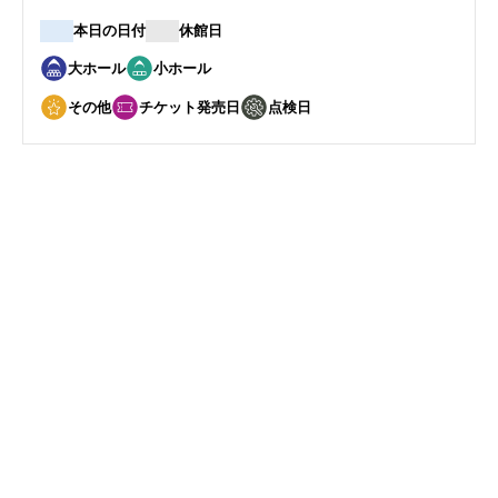
本日の日付
休館日
大ホール
小ホール
その他
チケット発売日
点検日
6
17
月
日
公演情報はありません