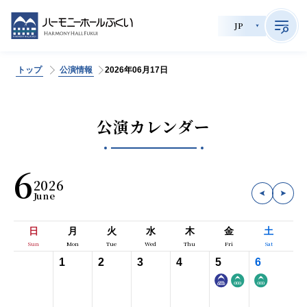
JP
トップ
公演情報
2026年06月17日
>
サイト内検索
公演カレンダー
公演情報
6
2026
チケット購入
会員制度
日
月
火
水
木
金
土
貸館利用
1
2
3
4
5
6
施設案内
育成事業