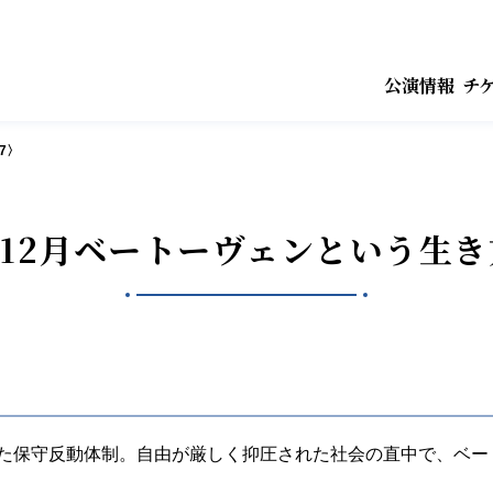
公演情報
チ
7〉
0年12月ベートーヴェンという生き
た保守反動体制。自由が厳しく抑圧された社会の直中で、ベー