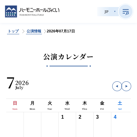
JP
トップ
公演情報
2026年07月17日
>
サイト内検索
公演カレンダー
公演情報
7
2026
チケット購入
会員制度
日
月
火
水
木
金
土
貸館利用
1
2
3
4
施設案内
育成事業