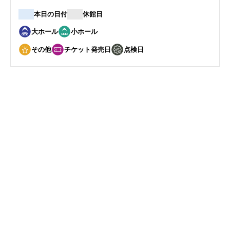
本日の日付
休館日
大ホール
小ホール
その他
チケット発売日
点検日
7
17
月
日
越のルビープロジェクト 泉谷更沙
ヴァイオリン・リサイタル
開催日
2026年7月17日(金)
開演
19:00
会場
ハーモニーホールふく
い 小ホール